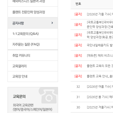
번호
[공지]
[2026년 가을 기수
[국토교통부][국비무
[공지]
문인력 양성과정(건축
[국토교통부][국비무
[공지]
력 양성과정(화공,환경
[공지]
국민내일배움카드 발
[공지]
[에듀콘] 해외 비즈니스
[공지]
플랜트 교육의 모든 
[공지]
플랜트 교육 안내_홍
32
[2026년 여름 기수
31
[2026년 봄 기수]
30
[2025년 겨울기수]