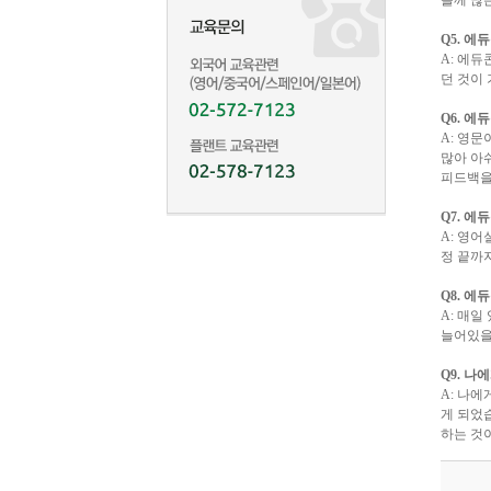
들께 많
Q5.
에듀
A:
에듀콘
던 것이
Q6.
에듀
A:
영문이
많아 아
피드백을
Q7.
에듀
A:
영어
정 끝까
Q8.
에듀
A:
매일 
늘어있을
Q9.
나에
A:
나에
게 되었
하는 것