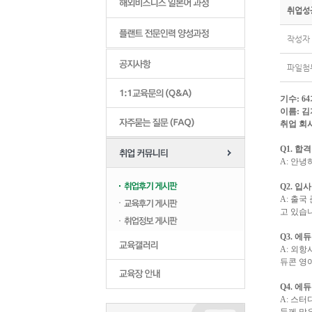
취업성
작성자 :
파일첨부
기수
: 64
이름
:
김
취업 회
Q1.
합격
A:
안녕
Q2.
입사
A:
출국 
고 있습
Q3.
에듀
A:
외항사
듀콘 영
Q4.
에듀
A:
스터디