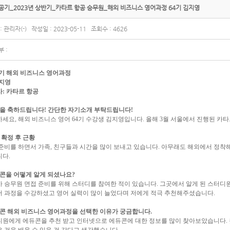
공기_2023년 상반기_카타르 항공 승무원_해외 비즈니스 영어과정 64기 김지영
 관리자(-) 작성일 : 2023-05-11 조회수 : 4626
 :
기 해외 비즈니스 영어과정
지영
사
:
카타르 항공
을 축하드립니다
!
간단한 자기소개 부탁드립니다
!
하세요
,
해외 비즈니스 영어
64
기 수강생 김지영입니다
.
올해
3
월 서울에서 진행된 카타
 확정 후 근황
준비를 하면서 가족
,
친구들과 시간을 많이 보내고 있습니다
.
아무래도 해외에서 정착해
니다
.
콘을 어떻게 알게 되셨나요
?
 승무원 면접 준비를 위해 스터디를 참여한 적이 있습니다
.
그곳에서 알게 된 스터디
어 과정을 수강하셨고 영어 실력이 많이 늘었다며 저에게 적극 추천해주셨습니다
.
콘 해외 비즈니스 영어과정을 선택한 이유가 궁금합니다
.
원에게 에듀콘을 추천 받고 인터넷으로 에듀콘에 대한 정보를 많이 찾아보았습니다
.